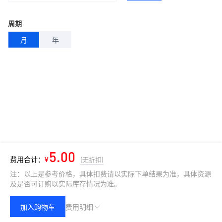
周期
月
年
5.00
费用合计：
¥
(无折扣)
注：以上是参考价格，具体扣费请以实际下单结果为准，具体资源
及是否可订购以实际库存情况为准。
加入购物车
费用明细