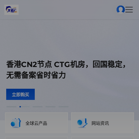
通过邀请链接注册，关联用户
通过邀请链接注册，关联用户
香港CN2节点 CTG机房，回国稳定，
圣道云服务器，香港特价8核8G29元/
圣道云服务器，香港特价8核8G29元/
香港CN2 300M大带宽云服务器 高性
美国高防节点 1.2T集群防御，单机
推广返利，赚零花钱
推广返利，赚零花钱
无需备案省时省力
100G防御，无视UDP
月 预存100打8折
月 预存100打8折
能处理器
开通即送3元！
开通即送3元！
立即购买
立即前往
立即购买
立即购买
立即购买
立即前往
立即购买
全球云产品
网站资讯