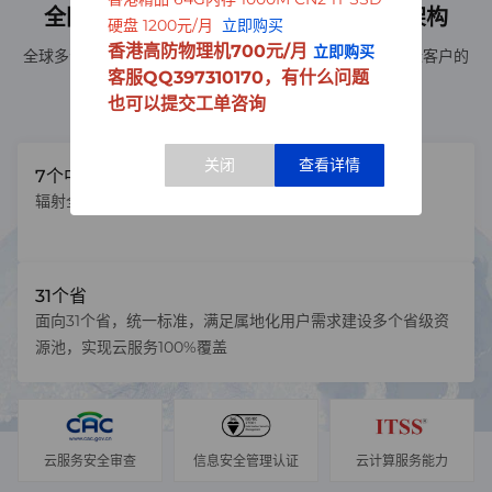
全网统一规划“7+31+X”三层资源布局架构
硬盘 1200元/月
立即购买
香港高防物理机700元/月
立即购买
全球多个地理区域，提供高速稳定的全球云联接网络、贴近客户的
客服QQ397310170，有什么问题
本地化服务
也可以提交工单咨询
7个中心资源池
辐射全国各大地区，满足全网标准化需求
31个省
面向31个省，统一标准，满足属地化用户需求建设多个省级资
源池，实现云服务100%覆盖
云服务安全审查
信息安全管理认证
云计算服务能力