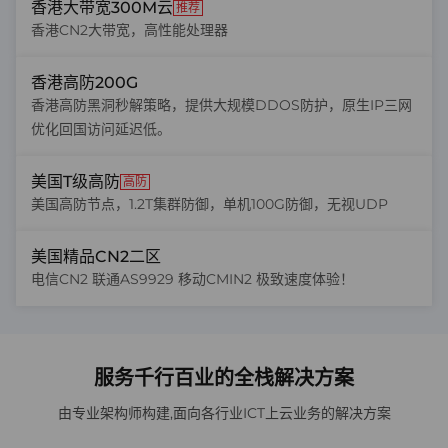
香港大带宽300M云
推荐
香港CN2大带宽，高性能处理器
香港高防200G
香港高防黑洞秒解策略，提供大规模DDOS防护，原生IP三网
优化回国访问延迟低。
美国T级高防
高防
美国高防节点，1.2T集群防御，单机100G防御，无视UDP
美国精品CN2二区
电信CN2 联通AS9929 移动CMIN2 极致速度体验！
服务千行百业的全栈解决方案
由专业架构师构建,面向各行业ICT上云业务的解决方案